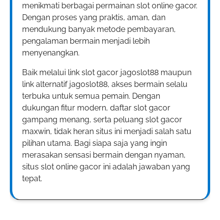
menikmati berbagai permainan slot online gacor.
Dengan proses yang praktis, aman, dan
mendukung banyak metode pembayaran,
pengalaman bermain menjadi lebih
menyenangkan.
Baik melalui link slot gacor jagoslot88 maupun
link alternatif jagoslot88, akses bermain selalu
terbuka untuk semua pemain. Dengan
dukungan fitur modern, daftar slot gacor
gampang menang, serta peluang slot gacor
maxwin, tidak heran situs ini menjadi salah satu
pilihan utama. Bagi siapa saja yang ingin
merasakan sensasi bermain dengan nyaman,
situs slot online gacor ini adalah jawaban yang
tepat.