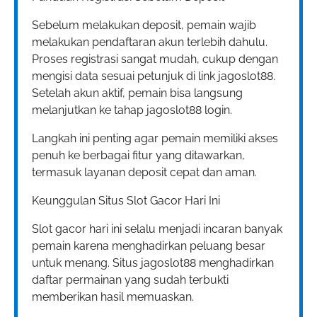
Sebelum melakukan deposit, pemain wajib
melakukan pendaftaran akun terlebih dahulu.
Proses registrasi sangat mudah, cukup dengan
mengisi data sesuai petunjuk di link jagoslot88.
Setelah akun aktif, pemain bisa langsung
melanjutkan ke tahap jagoslot88 login.
Langkah ini penting agar pemain memiliki akses
penuh ke berbagai fitur yang ditawarkan,
termasuk layanan deposit cepat dan aman.
Keunggulan Situs Slot Gacor Hari Ini
Slot gacor hari ini selalu menjadi incaran banyak
pemain karena menghadirkan peluang besar
untuk menang. Situs jagoslot88 menghadirkan
daftar permainan yang sudah terbukti
memberikan hasil memuaskan.