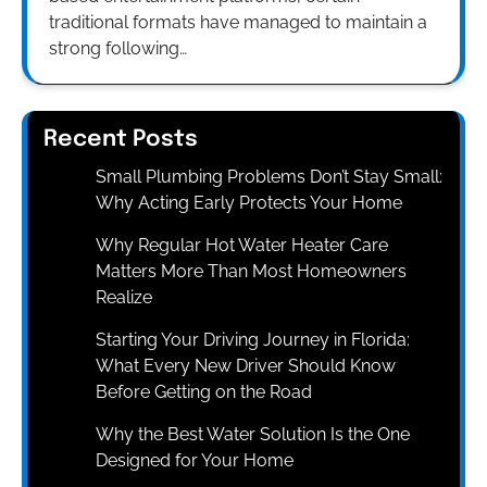
traditional formats have managed to maintain a
strong following…
Recent Posts
Small Plumbing Problems Don’t Stay Small:
Why Acting Early Protects Your Home
Why Regular Hot Water Heater Care
Matters More Than Most Homeowners
Realize
Starting Your Driving Journey in Florida:
What Every New Driver Should Know
Before Getting on the Road
Why the Best Water Solution Is the One
Designed for Your Home