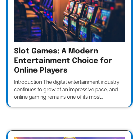
Slot Games: A Modern
Entertainment Choice for
Online Players
Introduction The digital entertainment industry
continues to grow at an impressive pace, and
online gaming remains one of its most…