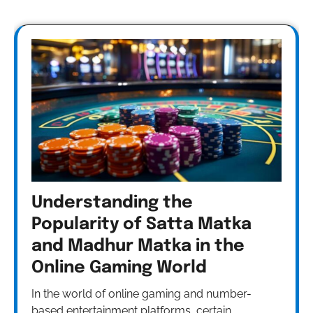
Understanding the
Popularity of Satta Matka
and Madhur Matka in the
Online Gaming World
In the world of online gaming and number-
based entertainment platforms, certain