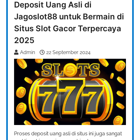
Deposit Uang Asli di
Jagoslot88 untuk Bermain di
Situs Slot Gacor Terpercaya
2025
Admin
22 September 2024
Proses deposit uang asli di situs ini juga sangat